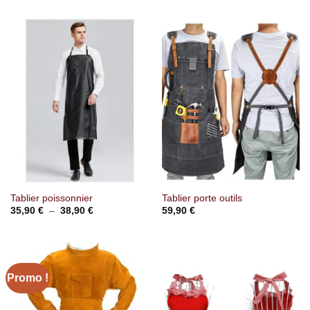
Tablier poissonnier
Tablier porte outils
Plage
35,90
€
–
38,90
€
59,90
€
de
prix :
35,90 €
à
38,90 €
Promo !