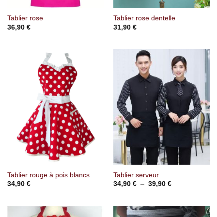
Tablier rose
Tablier rose dentelle
36,90
€
31,90
€
Tablier rouge à pois blancs
Tablier serveur
Plage
34,90
€
34,90
€
–
39,90
€
de
prix :
34,90 €
à
39,90 €