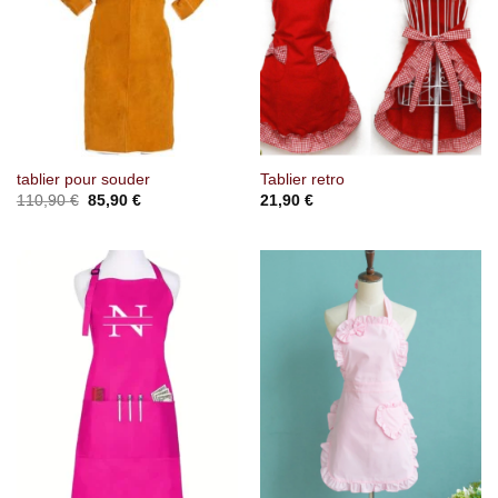
tablier pour souder
Tablier retro
Le
Le
110,90
€
85,90
€
21,90
€
prix
prix
initial
actuel
était :
est :
110,90 €.
85,90 €.