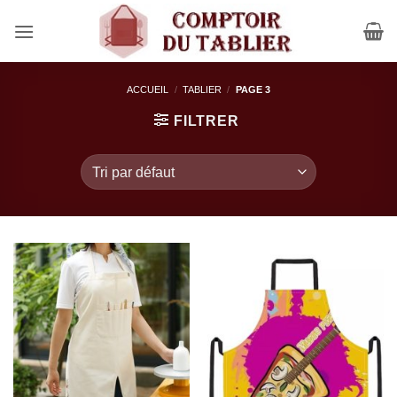
Passer
au
contenu
ACCUEIL
/
TABLIER
/
PAGE 3
FILTRER